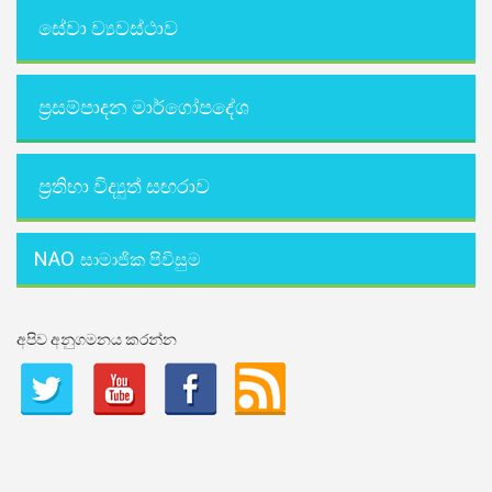
සේවා ව්‍යවස්ථාව
ප්‍රසම්පාදන මාර්ගෝපදේශ
ප්‍රතිභා විද්‍යුත් සඟරාව
NAO
සාමාජික පිවිසුම
අපිව අනුගමනය කරන්න