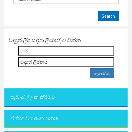
විද්‍යුත් ලිපි සදහා ලියාපදිංචි වන්න
පැමිණිල්ලක් කිරීමට
ජාතික විගණන පනත