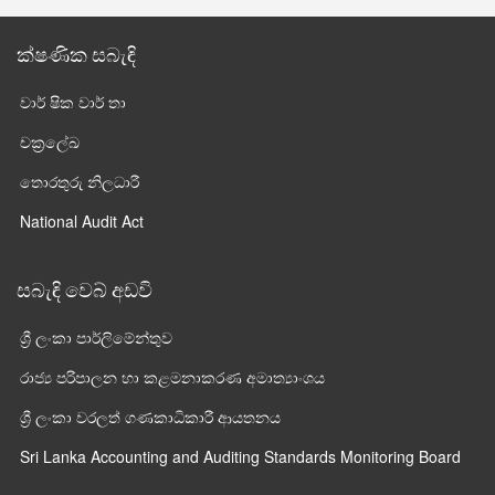
ක්ෂණික සබැඳි
වාර් ෂික වාර් තා
චක්‍රලේඛ
තොරතුරු නිලධාරී
National Audit Act
සබැඳි වෙබ් අඩවි
ශ්‍රී ලංකා පාර්ලි‌මේන්තුව
රාජ්‍ය පරිපාලන හා කළමනාකරණ අමාත්‍යාංශය
ශ්‍රී ලංකා වරලත් ගණකාධිකාරී ආයතනය
Sri Lanka Accounting and Auditing Standards Monitoring Board