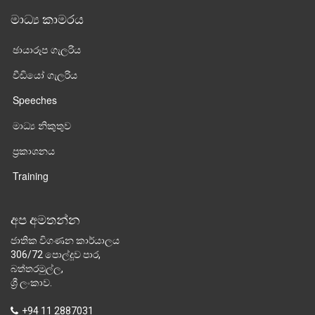
මාධ්‍ය කාමරය
ඡායාරූප ගැලරිය
වීඩියෝ ගැලරිය
Speeches
මාධ්‍ය නිකුතුව
ප්‍රකාශනය
Training
අප අමතන්න
ජාතික විගණන කාර්යාලය
306/72 පොල්දූව පාර,
බත්තරමුල්ල,
ශ්‍රී ලංකාව.
+94 11 2887031