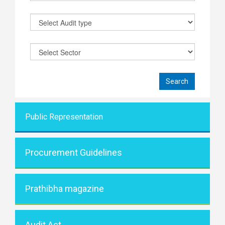
Public Representati
on
Procurement Guidelines
Prathibha magazine
Audit Act